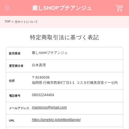
癒しSHOPプチアンジュ
TOP
当サイトについて
特定商取引法に基づく表記
癒しroomプチアンジュ
販売業者
白木真理
運営責任者
〒8240038
住所
福岡県 行橋市西泉6丁目1-1 コスタ行橋美容室イーゼ内
08032244464
電話番号
maripicox@gmail.com
メールアドレス
https://ameblo.jp/petitpetitange/
URL