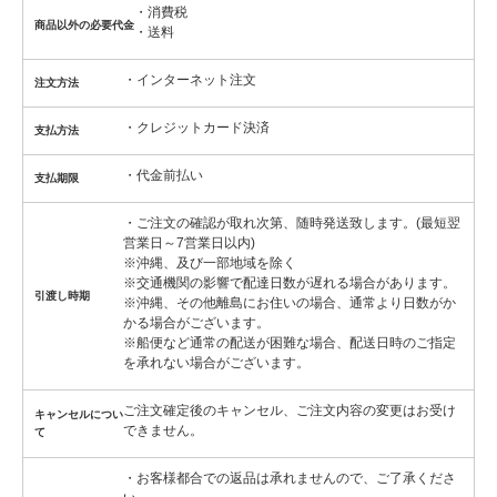
・消費税
商品以外の必要代金
・送料
・インターネット注文
注文方法
・クレジットカード決済
支払方法
・代金前払い
支払期限
・ご注文の確認が取れ次第、随時発送致します。(最短翌
営業日～7営業日以内)
※沖縄、及び一部地域を除く
※交通機関の影響で配達日数が遅れる場合があります。
引渡し時期
※沖縄、その他離島にお住いの場合、通常より日数がか
かる場合がございます。
※船便など通常の配送が困難な場合、配送日時のご指定
を承れない場合がございます。
ご注文確定後のキャンセル、ご注文内容の変更はお受け
キャンセルについ
できません。
て
・お客様都合での返品は承れませんので、ご了承くださ