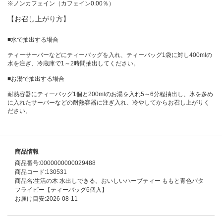
※ノンカフェイン（カフェイン0.00％）
【お召し上がり方】
■水で抽出する場合
ティーサーバーなどにティーバッグを入れ、ティーバッグ1袋に対し400mlの
水を注ぎ、冷蔵庫で1～2時間抽出してください。
■お湯で抽出する場合
耐熱容器にティーバッグ1個と200mlのお湯を入れ5～6分程抽出し、氷を多め
に入れたサーバーなどの耐熱容器に注ぎ入れ、冷やしてからお召し上がりく
ださい。
商品情報
商品番号:0000000000029488
商品コード:130531
商品名:生活の木 水出しできる。おいしいハーブティー ももと青色バタ
フライピー【ティーバッグ6個入】
お届け目安:2026-08-11