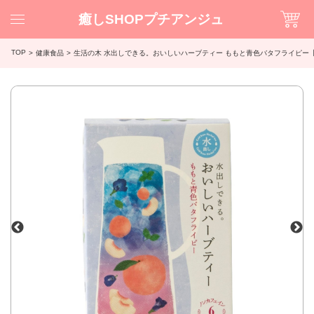
癒しSHOPプチアンジュ
TOP
健康食品
生活の木 水出しできる。おいしいハーブティー ももと青色バタフライピー