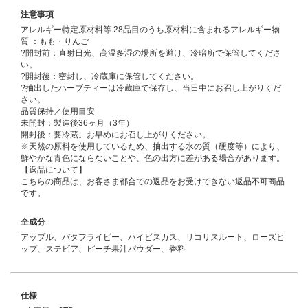
注意事項
アレルギー特定原材料等 28品目のうち原材料に含まれるアレルギー物
質 ：もも・りんご
?開封前：直射日光、高温多湿の場所を避け、冷暗所で保管してくださ
い。
?開封後：密封し、冷蔵庫に保管してください。
?抽出したハーブティーは冷蔵庫で保存し、当日中にお召し上がりくだ
さい。
品質保持／使用目安
未開封：製造後36ヶ月（3年）
開封後：要冷蔵。お早めにお召し上がりください。
※天然の原料を使用しているため、抽出する水の質（硬度等）により、
鮮やかな青色にならないことや、色の出方に差がある場合があります。
【返品について】
こちらの商品は、お客さま都合での返品をお受けできない返品不可商品
です。
全成分
アップル、バタフライピー、ハイビスカス、リコリスルート、ローズヒ
ップ、ステビア、ピーチ果汁パウダー、香料
仕様