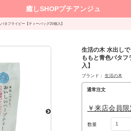
癒しSHOPプチアンジュ
色バタフライピー【ティーバッグ20個入】
生活の木 水出し
ももと青色バタフ
入】
ブランド：
生活の木
通常注文
￥来店会員限
数量