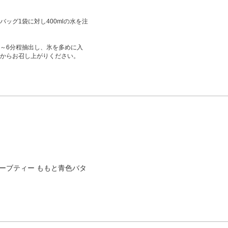
ッグ1袋に対し400mlの水を注
5～6分程抽出し、氷を多めに入
からお召し上がりください。
ーブティー ももと青色バタ