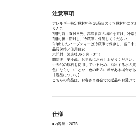
注意事項
アレルギー特定原材料等 28品目のうち原材料に含
りんご
?開封前：直射日光、高温多湿の場所を避け、冷暗
?開封後：密封し、冷蔵庫に保管してください。
?抽出したハーブティーは冷蔵庫で保存し、当日中
品質保持／使用目安
未開封：製造後36ヶ月（3年）
開封後：要冷蔵。お早めにお召し上がりください。
※天然の原料を使用しているため、抽出する水の質
色にならないことや、色の出方に差がある場合があ
【返品について】
こちらの商品は、お客さま都合での返品をお受けで
仕様
■内容量：20TB