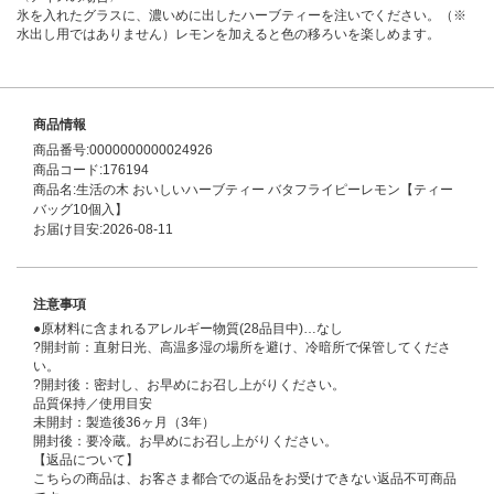
氷を入れたグラスに、濃いめに出したハーブティーを注いでください。（※
水出し用ではありません）レモンを加えると色の移ろいを楽しめます。
商品情報
商品番号:0000000000024926
商品コード:176194
商品名:生活の木 おいしいハーブティー バタフライピーレモン【ティー
バッグ10個入】
お届け目安:2026-08-11
注意事項
●原材料に含まれるアレルギー物質(28品目中)…なし
?開封前：直射日光、高温多湿の場所を避け、冷暗所で保管してくださ
い。
?開封後：密封し、お早めにお召し上がりください。
品質保持／使用目安
未開封：製造後36ヶ月（3年）
開封後：要冷蔵。お早めにお召し上がりください。
【返品について】
こちらの商品は、お客さま都合での返品をお受けできない返品不可商品