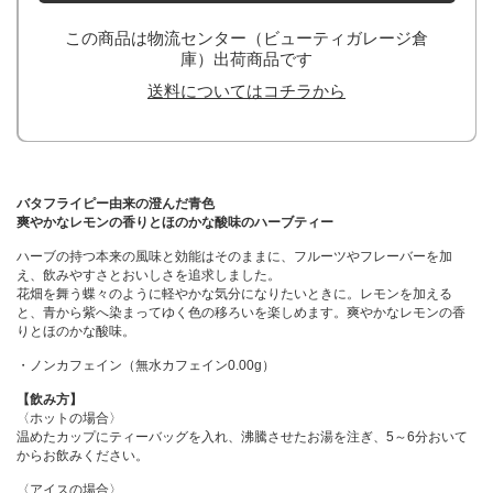
この商品は物流センター（ビューティガレージ倉
庫）出荷商品です
送料についてはコチラから
バタフライピー由来の澄んだ青色
爽やかなレモンの香りとほのかな酸味のハーブティー
ハーブの持つ本来の風味と効能はそのままに、フルーツやフレーバーを加
え、飲みやすさとおいしさを追求しました。
花畑を舞う蝶々のように軽やかな気分になりたいときに。レモンを加える
と、青から紫へ染まってゆく色の移ろいを楽しめます。爽やかなレモンの香
りとほのかな酸味。
・ノンカフェイン（無水カフェイン0.00g）
【飲み方】
〈ホットの場合〉
温めたカップにティーバッグを入れ、沸騰させたお湯を注ぎ、5～6分おいて
からお飲みください。
〈アイスの場合〉