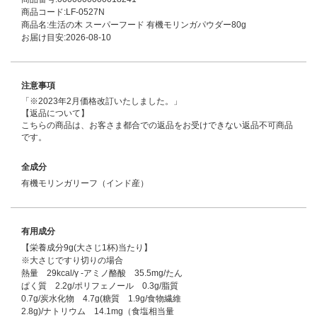
商品コード:LF-0527N
商品名:生活の木 スーパーフード 有機モリンガパウダー80g
お届け目安:2026-08-10
注意事項
「※2023年2月価格改訂いたしました。」
【返品について】
こちらの商品は、お客さま都合での返品をお受けできない返品不可商品
です。
全成分
有機モリンガリーフ（インド産）
有用成分
【栄養成分9g(大さじ1杯)当たり】
※大さじですり切りの場合
熱量 29kcal/γ ‐アミノ酪酸 35.5mg/たん
ぱく質 2.2g/ポリフェノール 0.3g/脂質
0.7g/炭水化物 4.7g(糖質 1.9g/食物繊維
2.8g)/ナトリウム 14.1mg（食塩相当量