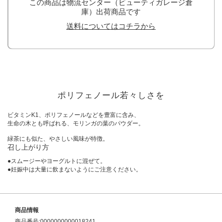
この商品は物流センター（ビューティガレージ倉
庫）出荷商品です
送料についてはコチラから
ポリフェノール若々しさを
ビタミンK1、ポリフェノールなどを豊富に含み、
生命の木とも呼ばれる、モリンガの葉のパウダー。
緑茶にも似た、やさしい風味が特徴。
召し上がり方
●スムージーやヨーグルトに混ぜて。
●妊娠中は大量に飲まないようにご注意ください。
商品情報
商品番号:0000000000018241