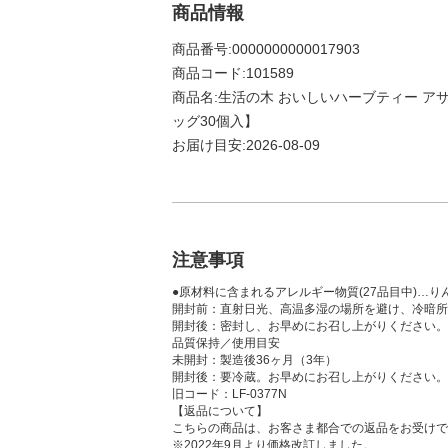
商品情報
商品番号:0000000000017903
商品コード:101589
商品名:生活の木 おいしいハーブティー ア
ッグ30個入】
お届け目安:2026-08-09
注意事項
●原材料に含まれるアレルギー物質(27品目中)…り
開封前：直射日光、高温多湿の場所を避け、冷暗所
開封後：密封し、お早めにお召し上がりください。
品質保持／使用目安
未開封：製造後36ヶ月（3年）
開封後：要冷蔵。お早めにお召し上がりください。
旧コード：LF-0377N
【返品について】
こちらの商品は、お客さま都合での返品をお受けで
※2022年9月より価格改訂しました。