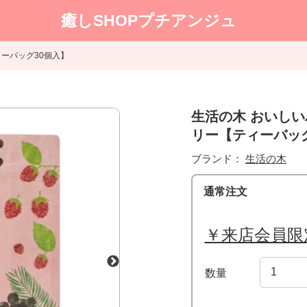
癒しSHOPプチアンジュ
ーバッグ30個入】
生活の木 おいし
リー【ティーバッグ
ブランド：
生活の木
通常注文
￥来店会員限
数量