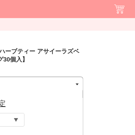
いハーブティー アサイーラズベ
30個入】
定