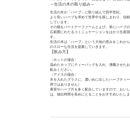
～生活の木の取り組み～
生活の木が「ハーブ」に取り組んで四半世紀。
より良いハーブを求めて世界中を探しまわり、信頼
しています。
その畑をパートナーファームとよび、単にハーブの
広範囲にわたるコミニュケーションをはかり生産国
す。
生活の木は「ハーブ」という大地の恵みをこれから
のスローな生活を提案していきます。
【飲み方】
〈ホットの場合〉
温めたカップにティーバッグを入れ、沸騰させたお
飲みください。
〈アイスの場合〉
氷を入れたグラスに、濃いめに出したハーブティー
用ではありません）
果実やハーブ片を多く配合していますので、おいし
は、抽出時間を長めにとることをおすすめいたしま