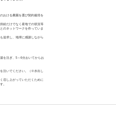
のおける農園を選び契約栽培を
供給だけでなく産地での状況等
とのネットワークを作っていま
も追求し、地球に感謝しながら
湯を注ぎ、5～6分おいてからお
を注いでください。（※水出し
く召し上がっていただくために
す。