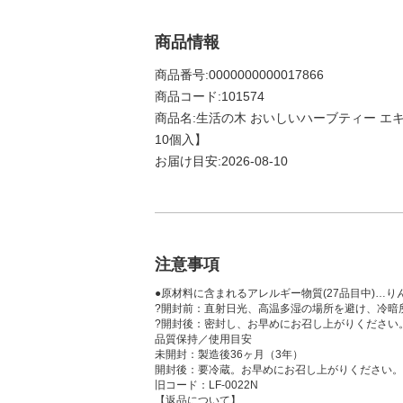
商品情報
商品番号:0000000000017866
商品コード:101574
商品名:生活の木 おいしいハーブティー エ
10個入】
お届け目安:2026-08-10
注意事項
●原材料に含まれるアレルギー物質(27品目中)…り
?開封前：直射日光、高温多湿の場所を避け、冷暗
?開封後：密封し、お早めにお召し上がりください
品質保持／使用目安
未開封：製造後36ヶ月（3年）
開封後：要冷蔵。お早めにお召し上がりください。
旧コード：LF-0022N
【返品について】