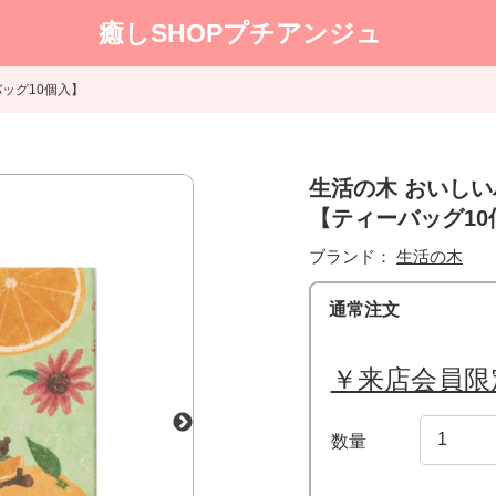
癒しSHOPプチアンジュ
ッグ10個入】
生活の木 おいし
【ティーバッグ10
ブランド：
生活の木
通常注文
￥来店会員限
数量