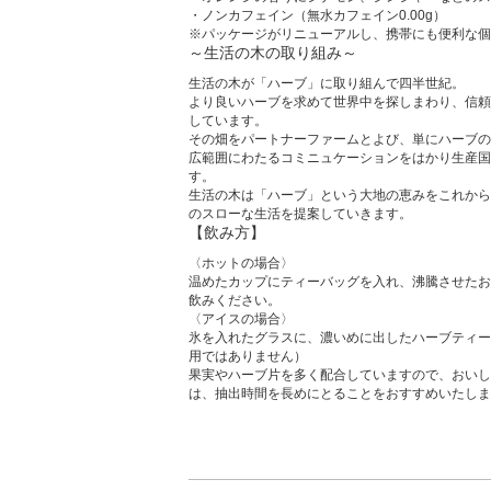
・ノンカフェイン（無水カフェイン0.00g）
※パッケージがリニューアルし、携帯にも便利な個
～生活の木の取り組み～
生活の木が「ハーブ」に取り組んで四半世紀。
より良いハーブを求めて世界中を探しまわり、信頼
しています。
その畑をパートナーファームとよび、単にハーブの
広範囲にわたるコミニュケーションをはかり生産国
す。
生活の木は「ハーブ」という大地の恵みをこれから
のスローな生活を提案していきます。
【飲み方】
〈ホットの場合〉
温めたカップにティーバッグを入れ、沸騰させたお
飲みください。
〈アイスの場合〉
氷を入れたグラスに、濃いめに出したハーブティー
用ではありません）
果実やハーブ片を多く配合していますので、おいし
は、抽出時間を長めにとることをおすすめいたしま