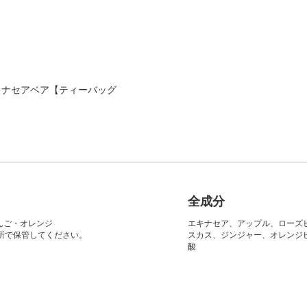
キナセアベア【ティーバッグ
全成分
んご・オレンジ
エキナセア、アップル、ローズ
所で保管してください。
スカス、ジンジャー、オレンジ
。
酸