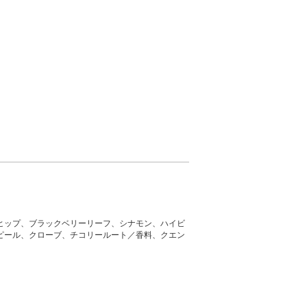
ヒップ、ブラックベリーリーフ、シナモン、ハイビ
ピール、クローブ、チコリールート／香料、クエン