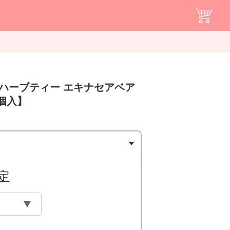
いハーブティー エキナセアベア
個入】
定