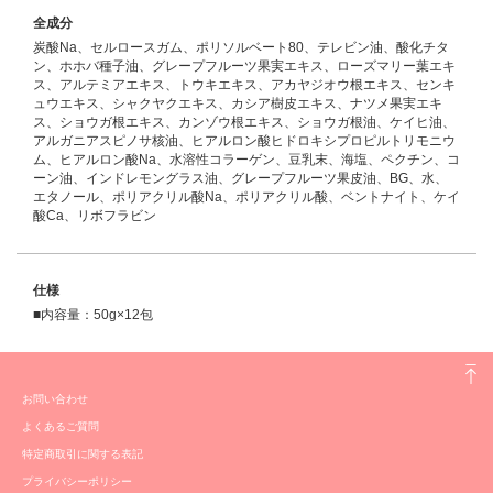
全成分
炭酸Na、セルロースガム、ポリソルベート80、テレビン油、酸化チタ
ン、ホホバ種子油、グレープフルーツ果実エキス、ローズマリー葉エキ
ス、アルテミアエキス、トウキエキス、アカヤジオウ根エキス、センキ
ュウエキス、シャクヤクエキス、カシア樹皮エキス、ナツメ果実エキ
ス、ショウガ根エキス、カンゾウ根エキス、ショウガ根油、ケイヒ油、
アルガニアスピノサ核油、ヒアルロン酸ヒドロキシプロピルトリモニウ
ム、ヒアルロン酸Na、水溶性コラーゲン、豆乳末、海塩、ペクチン、コ
ーン油、インドレモングラス油、グレープフルーツ果皮油、BG、水、
エタノール、ポリアクリル酸Na、ポリアクリル酸、ベントナイト、ケイ
酸Ca、リボフラビン
仕様
■内容量：50g×12包
お問い合わせ
よくあるご質問
特定商取引に関する表記
プライバシーポリシー