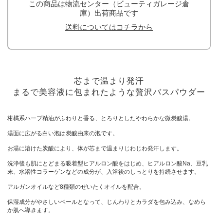
この商品は物流センター（ビューティガレージ倉
庫）出荷商品です
送料についてはコチラから
芯まで温まり発汗
まるで美容液に包まれたような贅沢バスパウダー
柑橘系ハーブ精油がふわりと香る、とろりとしたやわらかな微炭酸湯。
湯面に広がる白い泡は炭酸由来の泡です。
お湯に溶けた炭酸により、体が芯まで温まりじわじわ発汗します。
洗浄後も肌にとどまる吸着型ヒアルロン酸をはじめ、ヒアルロン酸Na、豆乳
末、水溶性コラーゲンなどの成分が、入浴後のしっとりを持続させます。
アルガンオイルなど8種類のぜいたくオイルを配合。
保湿成分がやさしいベールとなって、じんわりとカラダを包み込み、なめら
か肌へ導きます。