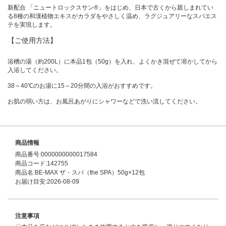
新配合 「ニュートロックスサン®」をはじめ、日本で古くから親しまれてい
る8種の和漢植物エキスがカラダをやさしく温め、ラグジュアリーなスパエス
テを実現します。
【ご使用方法】
浴槽の湯（約200L）に本品1包（50g）を入れ、よくかき混ぜて溶かしてから
入浴してください。
38～40℃のお湯に15～20分間の入浴がおすすめです。
お肌の弱い方は、お風呂あがりにシャワーなどで洗い流してください。
商品情報
商品番号:0000000000017584
商品コード:142755
商品名:BE-MAX ザ・スパ（the SPA）50g×12包
お届け目安:2026-08-09
注意事項