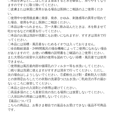
〇本品を床などにこぼしたまま放置すると水を吸収し、滑りやすくなり
ますのですぐに取り除いてください。
〇皮膚または体質に異常がある場合は医師にご相談の上ご使用くださ
い。
〇使用中や使用後皮膚に発疹、発赤、かゆみ、刺激感等の異常が現れて
た場合、使用を中止し医師にご相談ください。
〇本品は食べられません。万一大量に飲み込んだときは、水を飲ませて
吐かせるなどの処置を行ってください。
〇本品のお湯は洗顔や洗髪にもお使いになれますが、すすぎは清水で行
ってください。
〇本品には浴槽・風呂釜をいためるイオウは入っておりません。
〇全自動給湯器・24時間風呂の場合機種によってご使用になれない場合
がありますので、お使いの機種の説明書をご確認の上ご使用ください。
また大理石の浴室や入浴剤の使用を認めていない浴槽・風呂釜では使用
できません。
〇使用後は風呂釜内部や循環孔のフィルター等を水洗いしてください。
〇残り湯は洗濯に使えますがすすぎは清水で行ってください。ただし、
次の場合はしようしないでください。①柔軟仕上げ剤・柔軟剤入り洗剤
との併用②おろしたての衣類の洗濯③つけおき洗い〇乳幼児の手の届か
ないところに保管してください。
〇本品とほかの入浴剤との併用は避けてください。
〇高温多湿のところ直射日光の当たる場所には放置しないでください。
〇入浴以外の用途には使用しないでください。
【返品について】
こちらの商品は、お客さま都合での返品をお受けできない返品不可商品
です。