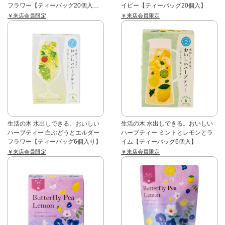
フラワー【ティーバッグ20個入
イピー【ティーバッグ20個入】
り】
￥来店会員限定
￥来店会員限定
生活の木 水出しできる。おいしい
生活の木 水出しできる。おいしい
ハーブティー 白ぶどうとエルダー
ハーブティー ミントとレモンとラ
フラワー【ティーバッグ6個入り】
イム【ティーバッグ6個入】
￥来店会員限定
￥来店会員限定